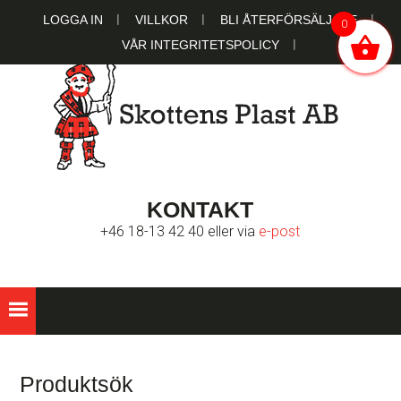
Hoppa
Hoppa
Hoppa
LOGGA IN
VILLKOR
BLI ÅTERFÖRSÄLJARE
0
till
till
till
VÅR INTEGRITETSPOLICY
huvudnavigering
huvudinnehåll
sidfot
SKOTTENS
Ett familjeägt bolag sedan 1951
KONTAKT
PLAST AB
+46 18-13 42 40 eller via
e-post
Store
Sidebar
Produktsök