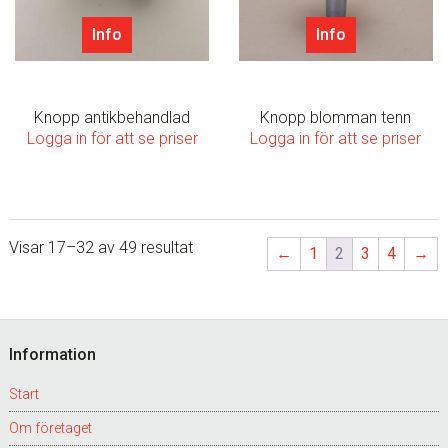
Info
Info
Knopp antikbehandlad
Knopp blomman tenn
Logga in för att se priser
Logga in för att se priser
Visar 17–32 av 49 resultat
←
1
2
3
4
→
Footer
Information
Start
Om företaget