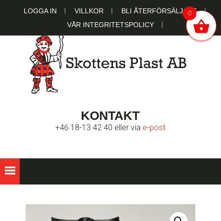
Hoppa
Hoppa
Hoppa
LOGGA IN
VILLKOR
BLI ÅTERFÖRSÄLJARE
0
till
till
till
VÅR INTEGRITETSPOLICY
huvudnavigering
huvudinnehåll
sidfot
SKOTTENS
Ett familjeägt bolag sedan 1951
KONTAKT
PLAST AB
+46 18-13 42 40 eller via
e-post