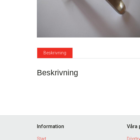
Beskrivning
Beskrivning
Footer
Information
Våra 
Start
Dörrtr