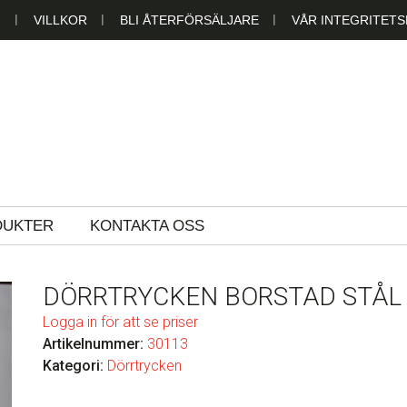
N
VILLKOR
BLI ÅTERFÖRSÄLJARE
VÅR INTEGRITETS
LAST AB
DUKTER
KONTAKTA OSS
DÖRRTRYCKEN BORSTAD STÅL
Logga in för att se priser
Artikelnummer:
30113
Kategori:
Dörrtrycken