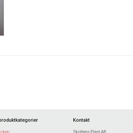
produktkategorier
Kontakt
ycken
Skottens Plast AB