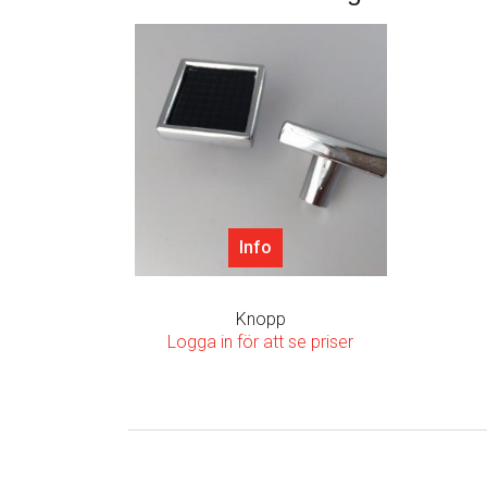
Info
Knopp
Logga in för att se priser