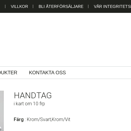
N
VILLKOR
BLI ÅTERFÖRSÄLJARE
VÅR INTEGRITETS
LAST AB
DUKTER
KONTAKTA OSS
HANDTAG
i kart om 10 frp
Färg
: Krom/Svart,Krom/Vit