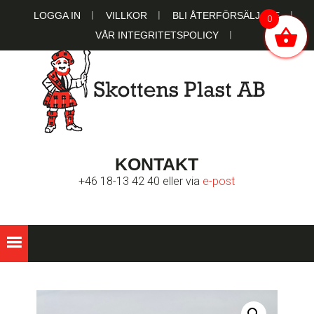
Hoppa
Hoppa
Hoppa
LOGGA IN
VILLKOR
BLI ÅTERFÖRSÄLJARE
0
till
till
till
VÅR INTEGRITETSPOLICY
huvudnavigering
huvudinnehåll
sidfot
SKOTTENS
Ett familjeägt bolag sedan 1951
KONTAKT
PLAST AB
+46 18-13 42 40 eller via
e-post