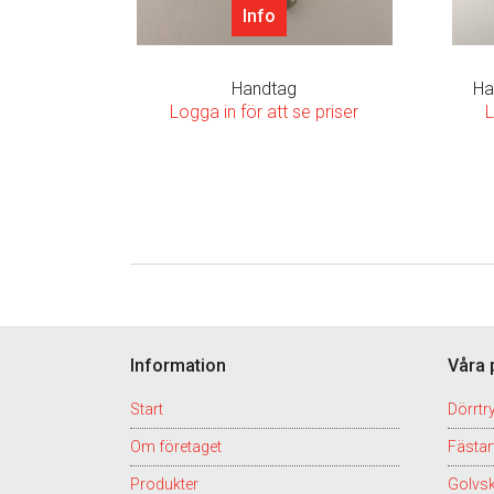
Info
Handtag
Ha
Logga in för att se priser
L
Footer
Information
Våra 
Start
Dörrtr
Om företaget
Fästart
Produkter
Golvs