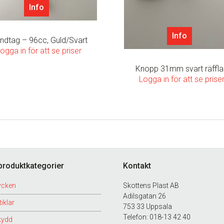
Info
Info
ndtag – 96cc, Guld/Svart
ogga in för att se priser
Knopp 31mm svart räffl
Logga in för att se prise
produktkategorier
Kontakt
ycken
Skottens Plast AB
Adilsgatan 26
iklar
753 33 Uppsala
Telefon: 018-13 42 40
kydd