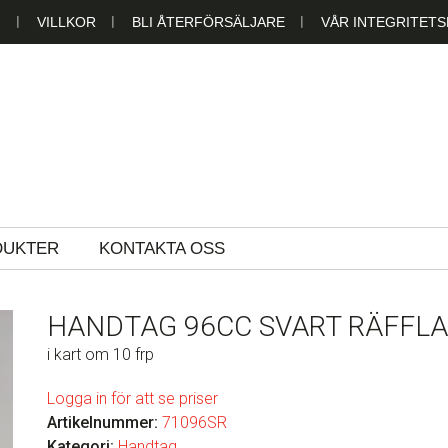
N
VILLKOR
BLI ÅTERFÖRSÄLJARE
VÅR INTEGRITETS
LAST AB
DUKTER
KONTAKTA OSS
HANDTAG 96CC SVART RÄFFL
i kart om 10 frp
Logga in för att se priser
Artikelnummer:
71096SR
Kategori:
Handtag