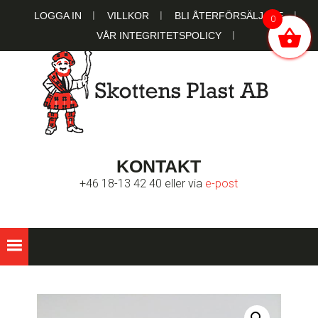
Hoppa
Hoppa
Hoppa
LOGGA IN
VILLKOR
BLI ÅTERFÖRSÄLJARE
0
till
till
till
VÅR INTEGRITETSPOLICY
huvudnavigering
huvudinnehåll
sidfot
SKOTTENS
Ett familjeägt bolag sedan 1951
KONTAKT
PLAST AB
+46 18-13 42 40 eller via
e-post