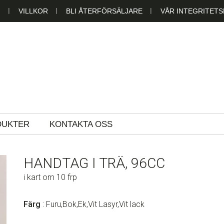
N
VILLKOR
BLI ÅTERFÖRSÄLJARE
VÅR INTEGRITETS
LAST AB
DUKTER
KONTAKTA OSS
HANDTAG I TRÄ, 96CC
i kart om 10 frp
Färg
: Furu,Bok,Ek,Vit Lasyr,Vit lack