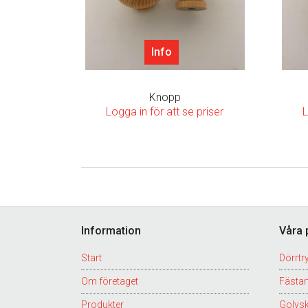
Info
Knopp
Logga in för att se priser
L
Footer
Information
Våra 
Start
Dörrtr
Om företaget
Fästart
Produkter
Golvs