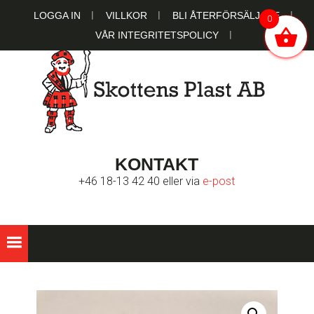
Hoppa
Hoppa
Hoppa
LOGGA IN
VILLKOR
BLI ÅTERFÖRSÄLJARE
0
till
till
till
VÅR INTEGRITETSPOLICY
huvudnavigering
huvudinnehåll
sidfot
SKOTTENS
Ett familjeägt bolag sedan 1951
KONTAKT
PLAST AB
+46 18-13 42 40 eller via
e-post