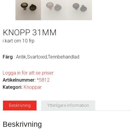
KNOPP 31MM
i kart om 10 frp
Färg
: Antik,Svartoxid,Tennbehandlad
Logga in för att se priser
Artikelnummer:
*5812
Kategori:
Knoppar
Beskrivning
Ytterligare information
Beskrivning