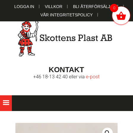
Hoppa
Hoppa
Hoppa
LOGGA IN
VILLKOR
BLI ÅTERFÖRSÄLJARE
0
till
till
till
VÅR INTEGRITETSPOLICY
huvudnavigering
huvudinnehåll
sidfot
SKOTTENS
Ett familjeägt bolag sedan 1951
KONTAKT
PLAST AB
+46 18-13 42 40 eller via
e-post