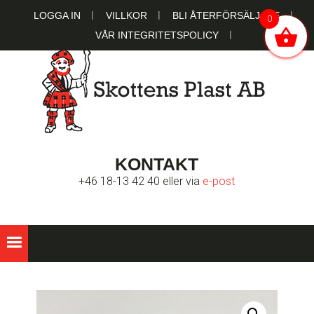
Hoppa
Hoppa
Hoppa
LOGGA IN
VILLKOR
BLI ÅTERFÖRSÄLJARE
0
till
till
till
VÅR INTEGRITETSPOLICY
huvudnavigering
huvudinnehåll
sidfot
SKOTTENS
Ett familjeägt bolag sedan 1951
KONTAKT
PLAST AB
+46 18-13 42 40 eller via
e-post