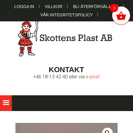
Hoppa
Hoppa
Hoppa
LOGGA IN
VILLKOR
BLI ÅTERFÖRSÄLJARE
0
till
till
till
VÅR INTEGRITETSPOLICY
huvudnavigering
huvudinnehåll
sidfot
SKOTTENS
Ett familjeägt bolag sedan 1951
KONTAKT
PLAST AB
+46 18-13 42 40 eller via
e-post