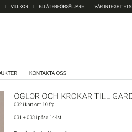
N
VILLKOR
BLI ÅTERFÖRSÄLJARE
VÅR INTEGRITETS
LAST AB
DUKTER
KONTAKTA OSS
ÖGLOR OCH KROKAR TILL GAR
032 i kart om 10 frp
031 + 033 i påse 144st