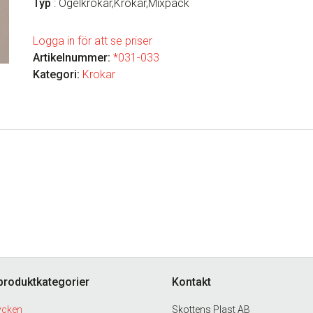
Typ
: Ögelkrokar,Krokar,Mixpack
Logga in för att se priser
Artikelnummer:
*031-033
Kategori:
Krokar
produktkategorier
Kontakt
ycken
Skottens Plast AB