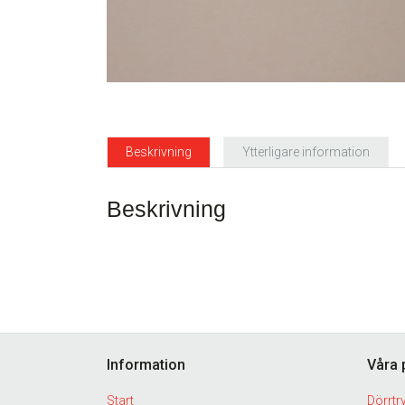
Beskrivning
Ytterligare information
Beskrivning
Footer
Information
Våra 
Start
Dörrtr