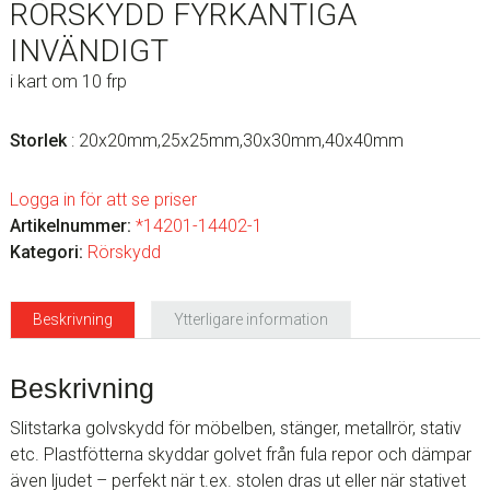
RÖRSKYDD FYRKANTIGA
INVÄNDIGT
i kart om 10 frp
Storlek
: 20x20mm,25x25mm,30x30mm,40x40mm
Logga in för att se priser
Artikelnummer:
*14201-14402-1
Kategori:
Rörskydd
Beskrivning
Ytterligare information
Beskrivning
Slitstarka golvskydd för möbelben, stänger, metallrör, stativ
etc. Plastfötterna skyddar golvet från fula repor och dämpar
även ljudet – perfekt när t.ex. stolen dras ut eller när stativet