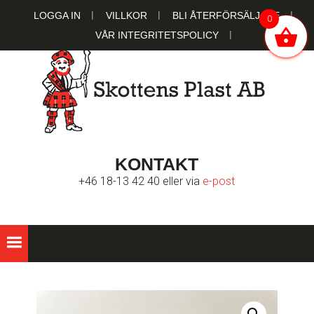
Hoppa
Hoppa
Hoppa
LOGGA IN
VILLKOR
BLI ÅTERFÖRSÄLJARE
0
till
till
till
VÅR INTEGRITETSPOLICY
huvudnavigering
huvudinnehåll
sidfot
SKOTTENS
Ett familjeägt bolag sedan 1951
KONTAKT
PLAST AB
+46 18-13 42 40 eller via
e-post