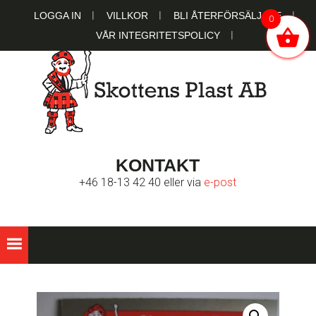
Hoppa
Hoppa
Hoppa
LOGGA IN
VILLKOR
BLI ÅTERFÖRSÄLJARE
0
till
till
till
VÅR INTEGRITETSPOLICY
huvudnavigering
huvudinnehåll
sidfot
SKOTTENS
Ett familjeägt bolag sedan 1951
KONTAKT
PLAST AB
+46 18-13 42 40 eller via
e-post