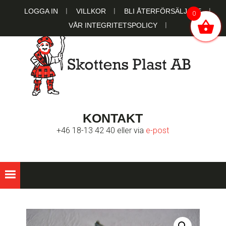
Hoppa
Hoppa
Hoppa
LOGGA IN
VILLKOR
BLI ÅTERFÖRSÄLJARE
0
till
till
till
VÅR INTEGRITETSPOLICY
huvudnavigering
huvudinnehåll
sidfot
SKOTTENS
Ett familjeägt bolag sedan 1951
KONTAKT
PLAST AB
+46 18-13 42 40 eller via
e-post