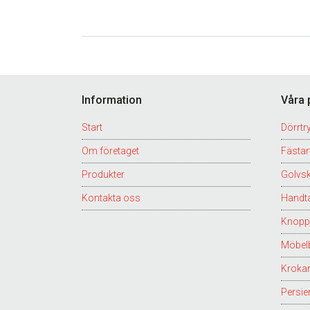
Footer
Information
Våra 
Start
Dörrtr
Om företaget
Fästart
Produkter
Golvs
Kontakta oss
Handt
Knopp
Möbel
Kroka
Persie