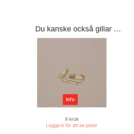
Du kanske också gillar …
Info
X-krok
Logga in för att se priser