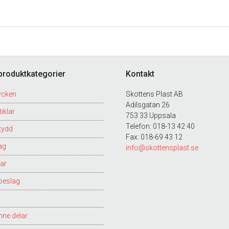
produktkategorier
Kontakt
ycken
Skottens Plast AB
Adilsgatan 26
iklar
753 33 Uppsala
Telefon: 018-13 42 40
kydd
Fax: 018-69 43 12
ag
info@skottensplast.se
ar
beslag
r
nne delar