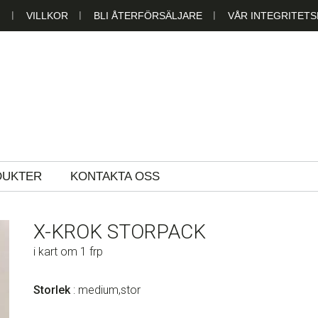
N
VILLKOR
BLI ÅTERFÖRSÄLJARE
VÅR INTEGRITETS
LAST AB
DUKTER
KONTAKTA OSS
X-KROK STORPACK
i kart om 1 frp
Storlek
: medium,stor