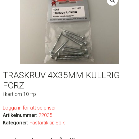
TRÄSKRUV 4X35MM KULLRIG
FÖRZ
i kart om 10 frp
Logga in för att se priser
Artikelnummer:
22035
Kategorier:
Fästartiklar
,
Spik