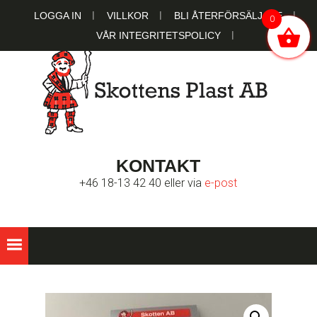
Hoppa
Hoppa
Hoppa
LOGGA IN
VILLKOR
BLI ÅTERFÖRSÄLJARE
0
till
till
till
VÅR INTEGRITETSPOLICY
huvudnavigering
huvudinnehåll
sidfot
SKOTTENS
Ett familjeägt bolag sedan 1951
KONTAKT
PLAST AB
+46 18-13 42 40 eller via
e-post